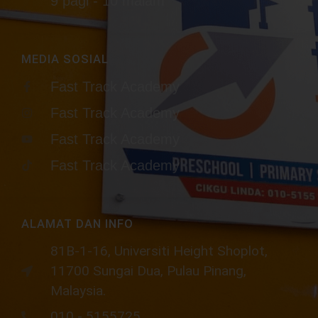
9 pagi - 10 malam
MEDIA SOSIAL
Fast Track Academy
Fast Track Academy
Fast Track Academy
Fast Track Academy
ALAMAT DAN INFO
81B-1-16, Universiti Height Shoplot,
11700 Sungai Dua, Pulau Pinang,
Malaysia.​
010 - 5155725