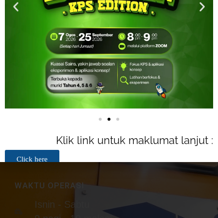
FAST TRACK ACADEMY
Strive For Excellence.
Klik link untuk maklumat lanjut :
Click here
WAKTU OPERASI
Isnin - Sabtu