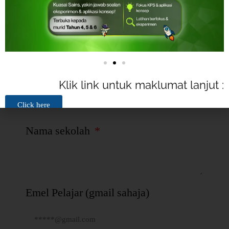
Dual Language Programme: DLP atau
NDLP (BM atau BI)
Klik link untuk maklumat lanjut :
Click here
Nama sekolah
Emel Pelajar (gmail sahaja)