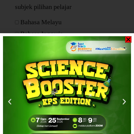
subjek pilihan pelajar
Bahasa Melayu
Bahasa Inggeris
Matematik
Sains
Biologi
Fizik
Kimia
Sejarah
Matematik Tambahan
Tarikh Lahir Anak