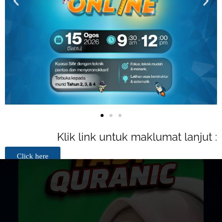
untuk mengalpasti tahap pelajar
Kumpulan Kelas yang berfokus mengikut
tahap pelajar
Mempunya 3 Kali Assessment setiap 2
Bulan
Final Report & Sijil Penyertaan diberikan
Klik link untuk maklumat lanjut :
Click here