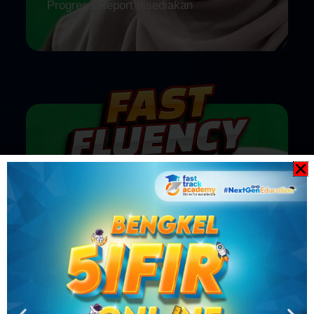
Progress Report disediakan
7 TAHUN - 12 TAHUN
KELAS KOMUNIKASI BAHASA
INGGERIS
Placement Test dijalankan secara percuma