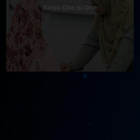
Kelas One to One
Kelas One to One
Kelas persendirian one-to-one yang diajar secara
dalam talian atau fizikal di rumah.
Maklumat Lanjut