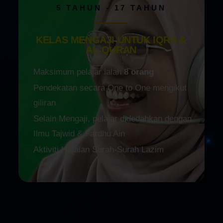
5 TAHUN - 17 TAHUN
KELAS MENGAJI UNTUK IQRA &
AL-QURAN
Maksimum pelajar ialah
8 orang
Pendekatan secara One to One mengikut
giliran
Selain Mengaji, pelajar didedahkan dengan
Ilmu Tajwid & Fardhu Ain
Aktiviti Hafalan Surah-Surah Lazim