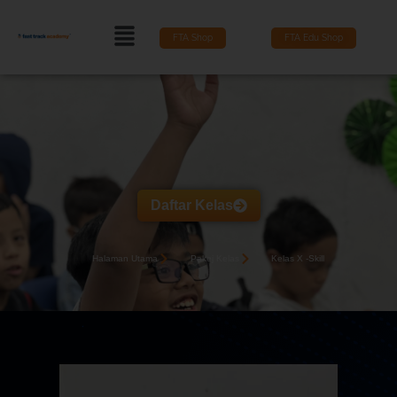
FTA Shop
FTA Edu Shop
Daftar Kelas
Halaman Utama
Pakej Kelas
Kelas X -Skill