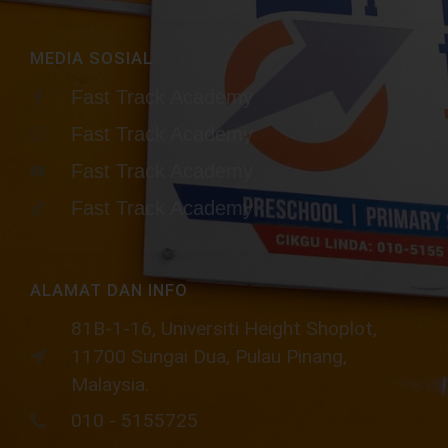
MEDIA SOSIAL
Fast Track Academy
Fast Track Academy
Fast Track Academy
Fast Track Academy
ALAMAT DAN INFO
81B-1-16, Universiti Height Shoplot,
11700 Sungai Dua, Pulau Pinang,
Malaysia.​
010 - 5155725