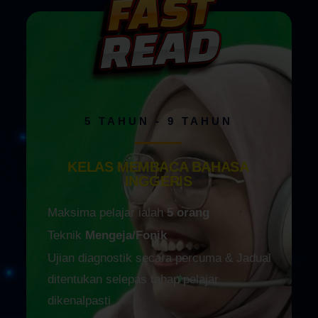
5 TAHUN - 9 TAHUN
KELAS MEMBACA BAHASA
INGGERIS
Maksima pelajar ialah
5 orang
Teknik
Mengeja/Fonik
Ujian diagnostik secara percuma & Jadual
ditentukan selepas tahap pelajar
dikenalpasti