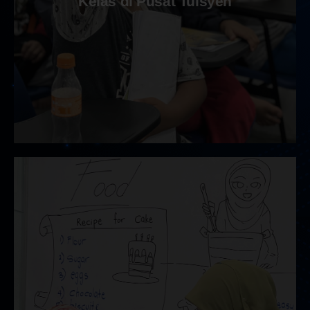
Kelas di Pusat Tuisyen
Kelas di Pusat Tuisyen
Kelas berkumpulan (kumpulan kecil @ kumpulan
besar) bersemuka di center FTA untuk pelajar darjah
1 sehingga tingkatan 5.
Maklumat Lanjut