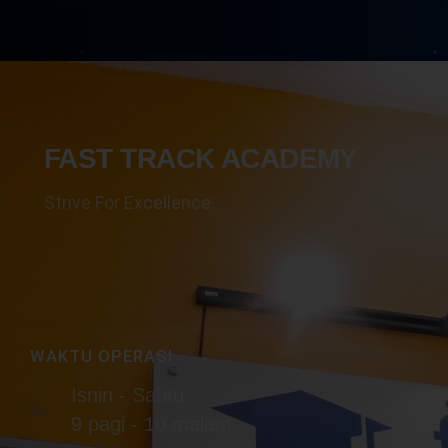
FAST TRACK ACADEMY
Strive For Excellence.
WAKTU OPERASI
Isnin - Sabtu
9 pagi - 10 malam