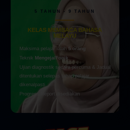
5 TAHUN - 9 TAHUN
KELAS MEMBACA BAHASA
MELAYU
Maksima pelajar ialah
5 orang
Teknik
Mengeja/Fonik
Ujian diagnostik secara percuma & Jadual
ditentukan selepas tahap pelajar
dikenalpasti
Progress Report disediakan