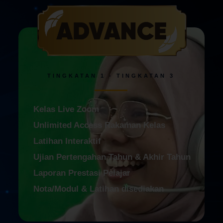
TINGKATAN 1 - TINGKATAN 3
Kelas Live Zoom
Unlimited Access Rakaman Kelas
Latihan Interaktif
Ujian Pertengahan Tahun & Akhir Tahun
Laporan Prestasi Pelajar
Nota/Modul & Latihan disediakan