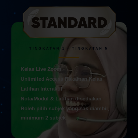
TINGKATAN 1 - TINGKATAN 5
Kelas Live Zoom
Unlimited Access Rakaman Kelas
Latihan Interaktif
Nota/Modul & Latihan disediakan
Boleh pilih subjek yang nak diambil,
minimum 2 subjek