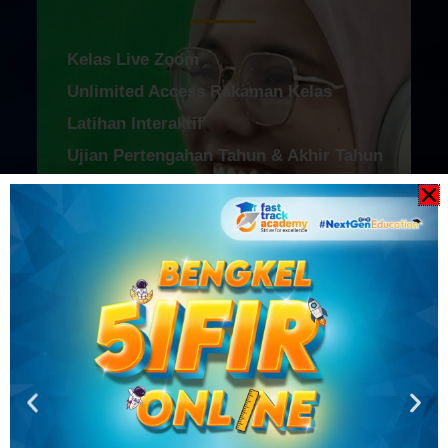
Kelas Live Zoom
Unlimited Access Rakaman Kelas
Latihan Interaktif
Ujian Pertengahan Tahun & Akhir Tahun
Laporan Prestasi Pelajar
Nota/Modul & Latihan disediakan
DARJAH 1 - DARJAH 6