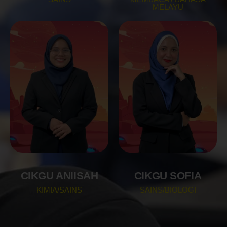
MELAYU
CIKGU ANIISAH
CIKGU SOFIA
KIMIA/SAINS
SAINS/BIOLOGI