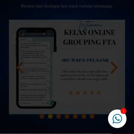
Review dari ibubapa fast track melalui whatsapp.
1