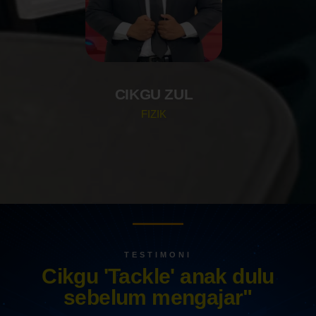
CIKGU ZUL
FIZIK
TESTIMONI
Cikgu 'Tackle' anak dulu
sebelum mengajar"