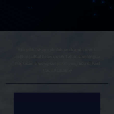
Sila pilih tahap sekolah anak anda untuk
melihat jadual kelas untuk Tahun 1 sehingga
Tingkatan 5 mengikut pakej yang ada di Fast
Track Academy