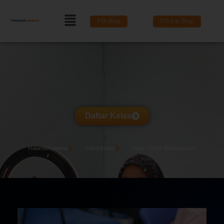
FTA Shop
FTA Edu Shop
Daftar Kelas
Halaman Utama
Pakej Kelas
Kelas Online Berkumpulan