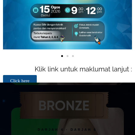
Kelas Live Zoom
Unlimited Access Rakaman Kelas
Latihan Interaktif
Nota/Modul & Latihan disediakan
Boleh pilih subjek yang nak diambil,
minimum 2 subjek
DARJAH 4 - DARJAH 6